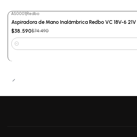
AS0001
|
Redbo
-48%
OFF
Aspiradora de Mano Inalámbrica Redbo VC 18V-6 21V (
$38.590
$74.490
Cantidad