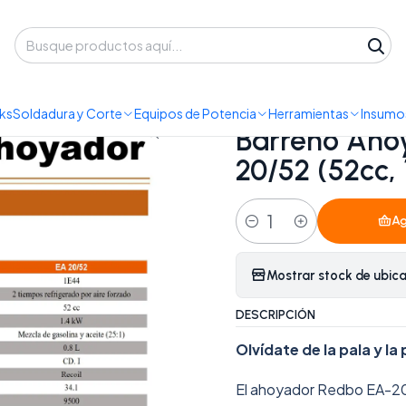
 despacho a domicilio o retiro en Oficina • Lun-Vie 09:30-14:00 / 15:00-
rramientas
Barreno Ahoyador a Gasolina Redbo EA-20/52 (52cc, 1.6
ks
Soldadura y Corte
Equipos de Potencia
Herramientas
Insumos
|
Barreno Aho
20/52 (52cc, 
Ag
Cantidad
Mostrar stock de ubic
DESCRIPCIÓN
Olvídate de la pala y la
El ahoyador Redbo EA-20/