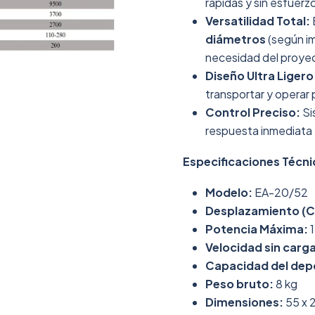
rápidas y sin esfuerz
Versatilidad Total:
diámetros
(según im
necesidad del proye
Diseño Ultra Ligero
transportar y operar 
Control Preciso:
Si
respuesta inmediata 
Especificaciones Técni
Modelo:
EA-20/52
Desplazamiento (Ci
Potencia Máxima:
1
Velocidad sin carga
Capacidad del depó
Peso bruto:
8 kg
Dimensiones:
55 x 