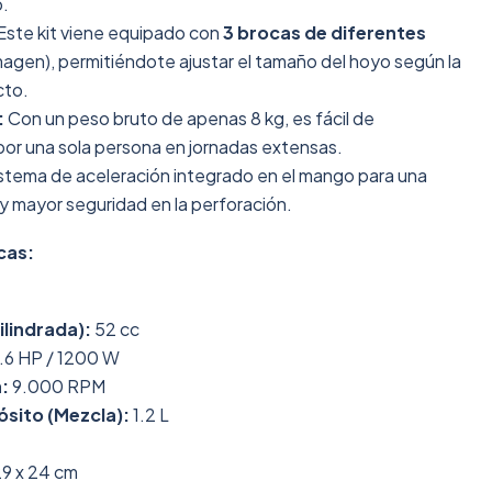
o.
Este kit viene equipado con
3 brocas de diferentes
agen), permitiéndote ajustar el tamaño del hoyo según la
cto.
:
Con un peso bruto de apenas 8 kg, es fácil de
por una sola persona en jornadas extensas.
stema de aceleración integrado en el mango para una
y mayor seguridad en la perforación.
cas:
lindrada):
52 cc
.6 HP / 1200 W
:
9.000 RPM
sito (Mezcla):
1.2 L
29 x 24 cm