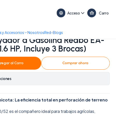
17:30 • 📞 +56 9 3730 2311
Acceso
Carro
 HP, Incluye 3 Brocas)
 y Accesorios
Nosotros
Red-Blogs
yador a Gasolina Redbo EA-
1.6 HP, Incluye 3 Brocas)
regar al Carro
Comprar ahora
aciones
 picota: La eficiencia total en perforación de terreno
52 es el compañero ideal para trabajos agrícolas,