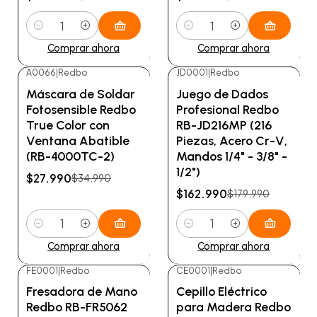
Cantidad
Cantidad
Comprar ahora
Comprar ahora
A0066
|
Redbo
JD0001
|
Redbo
-20%
OFF
-9%
OFF
Máscara de Soldar
Juego de Dados
Fotosensible Redbo
Profesional Redbo
True Color con
RB-JD216MP (216
Ventana Abatible
Piezas, Acero Cr-V,
(RB-4000TC-2)
Mandos 1/4" - 3/8" -
1/2")
$27.990
$34.990
$162.990
$179.990
Cantidad
Cantidad
Comprar ahora
Comprar ahora
FE0001
|
Redbo
CE0001
|
Redbo
-21%
OFF
-23%
OFF
Fresadora de Mano
Cepillo Eléctrico
Redbo RB-FR5062
para Madera Redbo