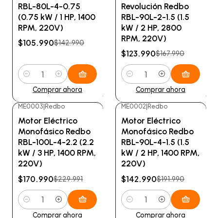
RBL-80L-4-0.75
Revolución Redbo
(0.75 kW / 1 HP, 1400
RBL-90L-2-1.5 (1.5
RPM, 220V)
kW / 2 HP, 2800
RPM, 220V)
$105.990
$142.990
$123.990
$167.990
Cantidad
Cantidad
Comprar ahora
Comprar ahora
ME0003
|
Redbo
ME0002
|
Redbo
-26%
OFF
-26%
OFF
Motor Eléctrico
Motor Eléctrico
Monofásico Redbo
Monofásico Redbo
RBL-100L-4-2.2 (2.2
RBL-90L-4-1.5 (1.5
kW / 3 HP, 1400 RPM,
kW / 2 HP, 1400 RPM,
220V)
220V)
$170.990
$142.990
$229.991
$191.990
Cantidad
Cantidad
Comprar ahora
Comprar ahora