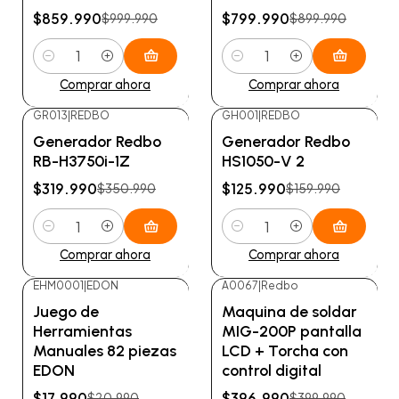
$859.990
$799.990
$999.990
$899.990
Cantidad
Cantidad
Comprar ahora
Comprar ahora
GR013
|
REDBO
GH001
|
REDBO
-9%
OFF
-21%
OFF
Generador Redbo
Generador Redbo
RB-H3750i-1Z
HS1050-V 2
$319.990
$125.990
$350.990
$159.990
Cantidad
Cantidad
Comprar ahora
Comprar ahora
EHM0001
|
EDON
A0067
|
Redbo
-14%
OFF
-1%
OFF
Juego de
Maquina de soldar
No disponible
Herramientas
MIG-200P pantalla
Manuales 82 piezas
LCD + Torcha con
EDON
control digital
$17.990
$396.990
$20.990
$399.990