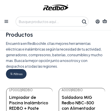
Tienda 100% Online con despacho a domicilio o retiro en
Oficina • Lun-Vie 09:30-14:00 / 15:00-17:30 • 📞 +56 9 3730 2311
Inicio
Productos
Productos
Encuentra en Redbochile.cl las mejores herramientas
eléctricas e inalámbricas según la necesidad de tu actividad,
generadores, compresores, baterías, consumibles y mucho
mas. Busca la mejor opción junto a nosotros y con
despachos a todas las regiones.
Filtros
LP0002
|
REDBO
A0051
|
REDBO
-21%
OFF
Limpiador de
Soldadora MIG
Piscina Inalámbrico
Redbo NBC-500
REDBO + Poste
con Alimentador