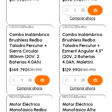
Cantidad
Ver detalles
Comprar ahora
CB0004
|
Redbo
CB0003
|
Redbo
-18%
OFF
-19%
OFF
Combo Inalámbrico
Combo Inalámbrico
Brushless Redbo:
Brushless Redbo:
Taladro Percutor +
Taladro Percutor +
Sierra Circular
Esmeril Angular 4.5"
180mm (20V, 2
(20V, 2 Baterías
Baterías 4.0Ah)
4.0Ah, Maletín)
$149.790
$129.990
$181.990
$160.990
Cantidad
Cantidad
Comprar ahora
Comprar ahora
ME0001
|
Redbo
ME0004
|
Redbo
-26%
OFF
-26%
OFF
Motor Eléctrico
Motor Eléctrico
Monofásico Redbo
Monofásico Alta