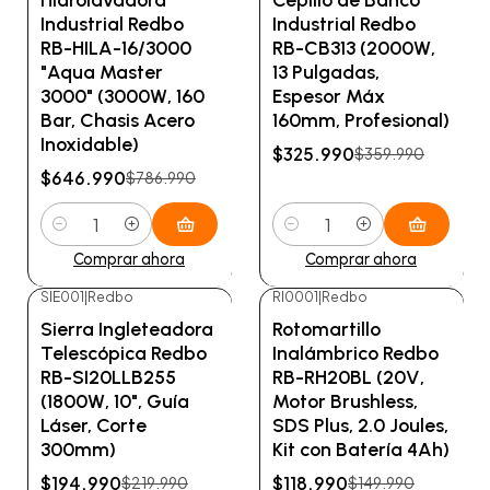
Industrial Redbo
Industrial Redbo
RB-HILA-16/3000
RB-CB313 (2000W,
"Aqua Master
13 Pulgadas,
3000" (3000W, 160
Espesor Máx
Bar, Chasis Acero
160mm, Profesional)
Inoxidable)
$325.990
$359.990
$646.990
$786.990
Cantidad
Cantidad
Comprar ahora
Comprar ahora
SIE001
|
Redbo
RI0001
|
Redbo
-11%
OFF
-21%
OFF
Sierra Ingleteadora
Rotomartillo
Telescópica Redbo
Inalámbrico Redbo
RB-SI20LLB255
RB-RH20BL (20V,
(1800W, 10", Guía
Motor Brushless,
Láser, Corte
SDS Plus, 2.0 Joules,
300mm)
Kit con Batería 4Ah)
$194.990
$118.990
$219.990
$149.990