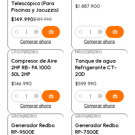
Telescópico (Para
$1.887.900
Piscinas y Jacuzzis)
$149.990
$189.990
Cantidad
Cantidad
Comprar ahora
Comprar ahora
CP0011
|
REDBO
MR002
|
REDBO
Compresor de Aire
Tanque de agua
2HP RB- PA 1000
Refrigerante CT-
50L 2HP
20D
$146.990
$599.990
Cantidad
Cantidad
Comprar ahora
Comprar ahora
GR016
|
REDBO
GR015
|
REDBO
-14%
OFF
-11%
OFF
Generador Redbo
Generador Redbo
RP-9500E
RP-7500E