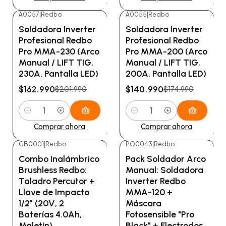
A0057
|
Redbo
A0055
|
Redbo
-19%
OFF
-19%
OFF
Soldadora Inverter
Soldadora Inverter
Profesional Redbo
Profesional Redbo
Pro MMA-230 (Arco
Pro MMA-200 (Arco
Manual / LIFT TIG,
Manual / LIFT TIG,
230A, Pantalla LED)
200A, Pantalla LED)
$162.990
$140.990
$201.990
$174.990
Cantidad
Cantidad
Comprar ahora
Comprar ahora
CB0001
|
Redbo
PO0043
|
Redbo
-20%
OFF
-19%
OFF
Combo Inalámbrico
Pack Soldador Arco
Brushless Redbo:
Manual: Soldadora
Taladro Percutor +
Inverter Redbo
Llave de Impacto
MMA-120 +
1/2" (20V, 2
Máscara
Baterías 4.0Ah,
Fotosensible "Pro
Maletín)
Black" + Electrodos