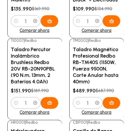
$135.990
$109.990
$169.990
$134.990
Cantidad
Cantidad
Comprar ahora
Comprar ahora
TI0007
|
Redbo
TM0002
|
Redbo
-20%
OFF
-29%
OFF
Taladro Percutor
Taladro Magnético
Inalámbrico
Profesional Redbo
Brushless Redbo
RB-TM40S (1150W,
20V RB-20N90PBL
Fuerza 9500N,
(90 N.m, 13mm, 2
Corte Anular hasta
Baterías 4.0Ah)
40mm)
$151.990
$489.990
$189.990
$687.990
Cantidad
Cantidad
Comprar ahora
Comprar ahora
HR0001
|
Redbo
CBP001
|
Redbo
-18%
OFF
-9%
OFF
Hidrolavadora
Cepillo de Banco