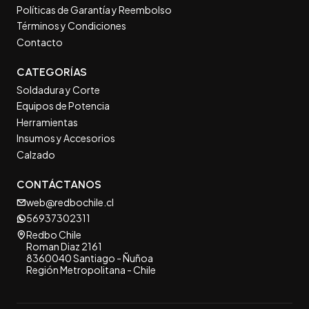
Políticas de Garantía y Reembolso
Términos y Condiciones
Contacto
CATEGORÍAS
Soldadura y Corte
Equipos de Potencia
Herramientas
Insumos y Accesorios
Calzado
CONTÁCTANOS
web@redbochile.cl
56937302311
Redbo Chile
Roman Diaz 2161
8360040 Santiago - Ñuñoa
Región Metropolitana - Chile