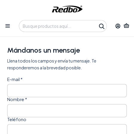
Tienda 100% Online con despacho a domicilio o retiro en
Oficina • Lun-Vie 09:30-14:00 / 15:00-17:30 • 📞 +56 9 3730 2311
Inicio
Contacto
Mándanos un mensaje
Llena todos los campos y envía tu mensaje. Te
responderemos a la brevedad posible.
E-mail
*
Nombre
*
Teléfono