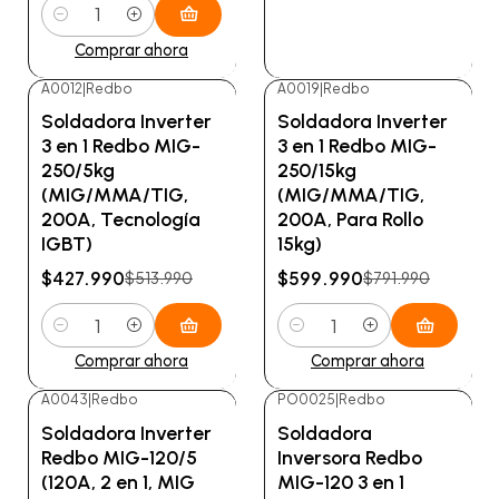
Cantidad
Ver detalles
Comprar ahora
A0012
|
Redbo
A0019
|
Redbo
-17%
OFF
-24%
OFF
Soldadora Inverter
Soldadora Inverter
3 en 1 Redbo MIG-
3 en 1 Redbo MIG-
250/5kg
250/15kg
(MIG/MMA/TIG,
(MIG/MMA/TIG,
200A, Tecnología
200A, Para Rollo
IGBT)
15kg)
$427.990
$599.990
$513.990
$791.990
Cantidad
Cantidad
Comprar ahora
Comprar ahora
A0043
|
Redbo
PO0025
|
Redbo
-16%
OFF
-23%
OFF
Soldadora Inverter
Soldadora
Redbo MIG-120/5
Inversora Redbo
(120A, 2 en 1, MIG
MIG-120 3 en 1