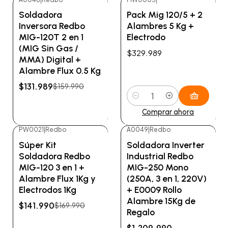
-18%
OFF
Soldadora
Pack Mig 120/5 + 2
No disponible
Inversora Redbo
Alambres 5 Kg +
MIG-120T 2 en 1
Electrodo
(MIG Sin Gas /
$329.989
MMA) Digital +
Alambre Flux 0.5 Kg
$131.989
$159.990
Cantidad
Ver detalles
Comprar ahora
PW0021
|
Redbo
A0049
|
Redbo
-16%
OFF
-14%
OFF
Súper Kit
Soldadora Inverter
Soldadora Redbo
Industrial Redbo
MIG-120 3 en 1 +
MIG-250 Mono
Alambre Flux 1Kg y
(250A, 3 en 1, 220V)
Electrodos 1Kg
+ E0009 Rollo
Alambre 15Kg de
$141.990
$169.990
Regalo
$1.209.990