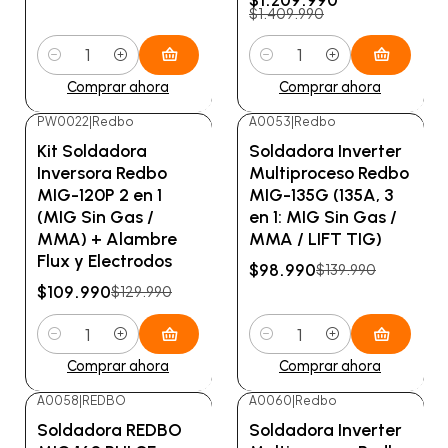
$1.409.990
Cantidad
Cantidad
Comprar ahora
Comprar ahora
PW0022
|
Redbo
A0053
|
Redbo
-15%
OFF
-29%
OFF
Kit Soldadora
Soldadora Inverter
Inversora Redbo
Multiproceso Redbo
MIG-120P 2 en 1
MIG-135G (135A, 3
(MIG Sin Gas /
en 1: MIG Sin Gas /
MMA) + Alambre
MMA / LIFT TIG)
Flux y Electrodos
$98.990
$139.990
$109.990
$129.990
Cantidad
Cantidad
Comprar ahora
Comprar ahora
A0058
|
REDBO
A0060
|
Redbo
-24%
OFF
Soldadora REDBO
Soldadora Inverter