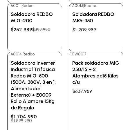
A0011
|
Redbo
A0013
|
Redbo
-37%
OFF
Agotado
Soldadora REDBO
Soldadora REDBO
No disponible
MIG-200
MIG-350
$252.989
$1.209.989
$399.990
Ver detalles
Ver detalles
A0014
|
Redbo
PW0017
|
-10%
OFF
Agotado
Soldadora Inverter
Pack soldadora MIG
No disponible
Industrial Trifásica
250/15 + 2
Redbo MIG-500
Alambres de15 Kilos
(500A, 380V, 3 en 1,
c/u
Alimentador
$637.989
Externo) + E0009
Rollo Alambre 15Kg
de Regalo
$1.704.990
$1.899.990