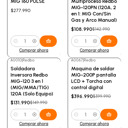
MIG 160 PULSE
Multiproceso Redbo
MIG-120PN (120A, 2
$277.990
en 1: MIG Con/Sin
Gas y Arco Manual)
$108.990
$142.990
Cantidad
Cantidad
Comprar ahora
Comprar ahora
A0010
|
Redbo
A0067
|
Redbo
-12%
OFF
-1%
OFF
Soldadora
Maquina de soldar
Inversora Redbo
MIG-200P pantalla
MIG-120 3 en 1
LCD + Torcha con
(MIG/MMA/TIG)
control digital
120A (Solo Equipo)
$396.990
$399.990
$131.990
$149.990
Cantidad
Cantidad
Comprar ahora
Comprar ahora