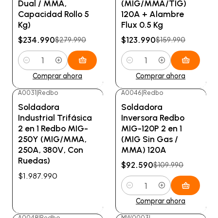
Dual / MMA,
(MIG/MMA/TIG)
Capacidad Rollo 5
120A + Alambre
Kg)
Flux 0.5 Kg
$234.990
$123.990
$279.990
$159.990
Cantidad
Cantidad
Comprar ahora
Comprar ahora
A0031
|
Redbo
A0046
|
Redbo
-16%
OFF
No disponible
Soldadora
Soldadora
Industrial Trifásica
Inversora Redbo
2 en 1 Redbo MIG-
MIG-120P 2 en 1
250Y (MIG/MMA,
(MIG Sin Gas /
250A, 380V, Con
MMA) 120A
Ruedas)
$92.590
$109.990
$1.987.990
Cantidad
Ver detalles
Comprar ahora
A0048
|
Redbo
MW0003
|