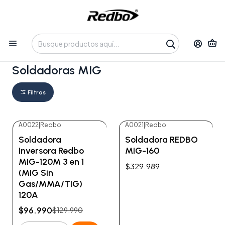
Tienda 100% Online con despacho a domicilio o retiro en
Oficina • Lun-Vie 09:30-14:00 / 15:00-17:30 • 📞 +56 9 3730 2311
Inicio
Productos
Soldadura y Corte
Soldadoras MIG
Soldadoras MIG
Filtros
A0022
|
Redbo
A0021
|
Redbo
-25%
OFF
No disponible
Soldadora
Soldadora REDBO
Inversora Redbo
MIG-160
MIG-120M 3 en 1
$329.989
(MIG Sin
Gas/MMA/TIG)
120A
$96.990
$129.990