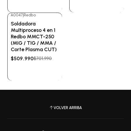
Ver detalles
Ver detalles
A0047
|
Redbo
-27%
OFF
Soldadora
No disponible
Multiproceso 4 en 1
Redbo MMCT-250
(MIG / TIG / MMA /
Corte Plasma CUT)
$509.990
$701.990
Ver detalles
VOLVER ARRIBA