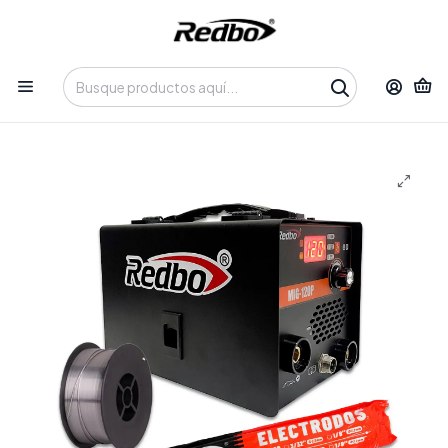
Tienda 100% Online con despacho a domicilio o retiro en
Oficina • Lun-Vie 09:30-14:00 / 15:00-17:30 • 📞 +56 9 3730 2311
Inicio
Productos
Soldadura y Corte
Soldadoras MIG
Kit Soldadora Inversora Redbo MIG-120P 2 en 1 (MIG Sin Gas
/ MMA) + Alambre Flux y Electrodos