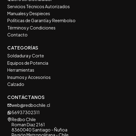
Servicios Técnicos Autorizados
Manuales y Despieces
Políticas de Garantía y Reembolso
Términos y Condiciones
Contacto
CATEGORÍAS
Soldadura y Corte
Equipos de Potencia
Herramientas
Insumos y Accesorios
Calzado
CONTÁCTANOS
web@redbochile.cl
56937302311
Redbo Chile
Roman Diaz 2161
8360040 Santiago - Ñuñoa
Región Metropolitana - Chile