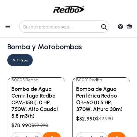
Tienda 100% Online con despacho a domicilio o retiro en
Oficina • Lun-Vie 09:30-14:00 / 15:00-17:30 • 📞 +56 9 3730 2311
Inicio
Productos
Equipos de Potencia
Bomba y Motobombas
Bomba y Motobombas
Filtros
B0005
|
Redbo
B0001
|
Redbo
-21%
OFF
-34%
OFF
Bomba de Agua
Bomba de Agua
Centrífuga Redbo
Periférica Redbo
CPM-158 (1.0 HP,
QB-60 (0.5 HP,
750W, Alto Caudal
370W, Altura 30m)
5.8 m3/h)
$32.990
$49.990
$78.990
$99.990