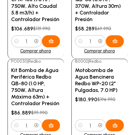
750W, Alto Caudal
370W, Altura 30m)
5.8 m3/h) +
+ Controlador
Controlador Presión
Presión
$106.689
$58.289
$119.990
$69.990
Cantidad
Cantidad
Comprar ahora
Comprar ahora
PO0030
|
Redbo
B0002
|
Redbo
-13%
OFF
-8%
OFF
Kit Bomba de Agua
Motobomba de
Periférica Redbo
Agua Bencinera
QB-80 (1.0 HP,
Redbo WP-20 (2"
750W, Altura
Pulgadas, 7.0 HP)
Máxima 63m) +
$180.990
$196.990
Controlador Presión
$86.889
$99.990
Cantidad
Cantidad