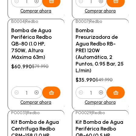
Cantidad
Cantidad
Comprar ahora
Comprar ahora
B0004
|
Redbo
B0007
|
Redbo
-24%
OFF
-28%
OFF
Bomba de Agua
Bomba
Periférica Redbo
Presurizadora de
QB-80 (1.0 HP,
Agua Redbo RB-
750W, Altura
PRE1 120W
Máxima 63m)
(Automática, 2
Puntos, 0.95 Bar, 25
$60.990
$79.990
L/min)
$35.990
$49.990
Cantidad
Cantidad
Comprar ahora
Comprar ahora
PO0031
|
Redbo
PO0029
|
Redbo
-11%
OFF
-17%
OFF
Kit Bomba de Agua
Kit Bomba de Agua
Centrífuga Redbo
Periférica Redbo
CPM-158 (1.0 HP,
QB-60 (0.5 HP,