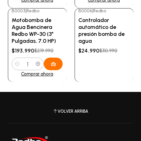
Comprar ahora
Comprar ahora
B0003
|
Redbo
B0006
|
Redbo
-12%
OFF
-19%
OFF
Motobomba de
Controlador
Agotado
Agua Bencinera
automático de
Redbo WP-30 (3"
presión bomba de
Pulgadas, 7.0 HP)
agua
$193.990
$24.990
$219.990
$30.990
Cantidad
Ver detalles
Comprar ahora
VOLVER ARRIBA