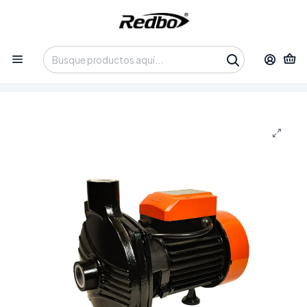
Tienda 100% Online con despacho a domicilio o retiro en
Oficina • Lun-Vie 09:30-14:00 / 15:00-17:30 • 📞 +56 9 3730 2311
Inicio
Productos
Equipos de Potencia
Bomba y Motobombas
Bomba de Agua Centrífuga Redbo CPM-158 (1.0 HP, 750W,
Alto Caudal 5.8 m3/h)