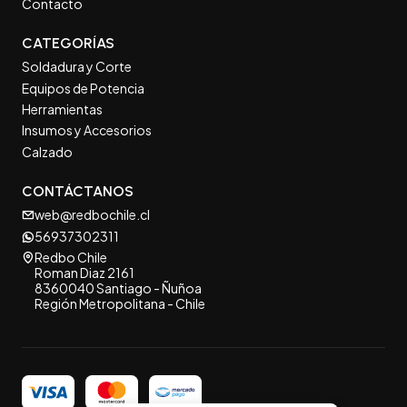
Contacto
CATEGORÍAS
Soldadura y Corte
Equipos de Potencia
Herramientas
Insumos y Accesorios
Calzado
CONTÁCTANOS
web@redbochile.cl
56937302311
Redbo Chile
Roman Diaz 2161
8360040 Santiago - Ñuñoa
Región Metropolitana - Chile