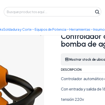
 despacho a domicilio o retiro en Oficina • Lun-Vie 09:30-14:00 / 15:00-
s de Potencia
Bomba y Motobombas
Controlador automático 
ks
Soldadura y Corte
Equipos de Potencia
Herramientas
Insumos
|
Controlador 
bomba de a
Mostrar stock de ubic
DESCRIPCIÓN
Controlador automático
Con entrada y salida de 
tensión 220v