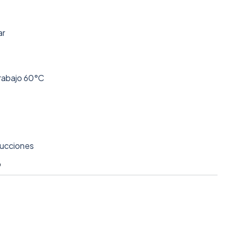
ar
rabajo 60°C
rucciones
O