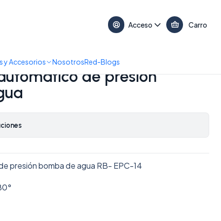
17:30 • 📞 +56 9 3730 2311
Acceso
Carro
de presión bomba de agua
 y Accesorios
Nosotros
Red-Blogs
automático de presión
gua
aciones
 de presión bomba de agua RB- EPC-14
180°