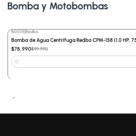
Bomba y Motobombas
B0005
|
Redbo
-21%
OFF
Bomba de Agua Centrífuga Redbo CPM-158 (1.0 HP, 75
$78.990
$99.990
Cantidad