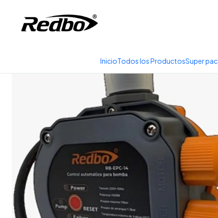
Tienda 100% Online con
Inicio
Productos
Equipo
Inicio
Todos los Productos
Super pac