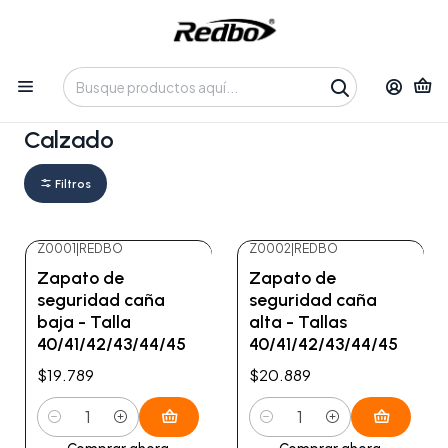
Tienda 100% Online con despacho a domicilio o retiro en
Oficina • Lun-Vie 09:30-14:00 / 15:00-17:30 • 📞 +56 9 3730 2311
Inicio
Productos
Calzado
Calzado
Filtros
Z0001
|
REDBO
Z0002
|
REDBO
Zapato de
Zapato de
seguridad caña
seguridad caña
baja - Talla
alta - Tallas
40/41/42/43/44/45
40/41/42/43/44/45
$19.789
$20.889
Cantidad
Cantidad