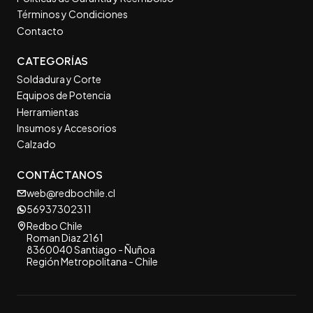
Términos y Condiciones
Contacto
CATEGORÍAS
Soldadura y Corte
Equipos de Potencia
Herramientas
Insumos y Accesorios
Calzado
CONTÁCTANOS
web@redbochile.cl
56937302311
Redbo Chile
Roman Diaz 2161
8360040 Santiago - Ñuñoa
Región Metropolitana - Chile