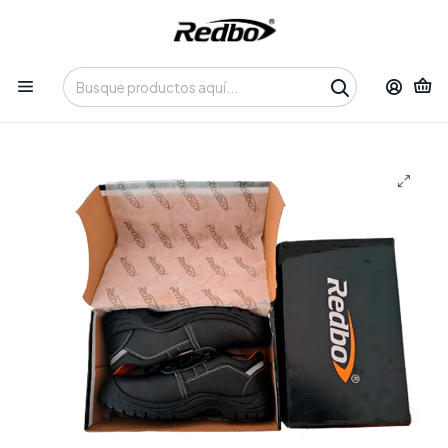
Tienda 100% Online con despacho a domicilio o retiro en
Oficina • Lun-Vie 09:30-14:00 / 15:00-17:30 • 📞 +56 9 3730 2311
Inicio
Productos
Calzado
Zapato de seguridad caña baja - Talla
40/41/42/43/44/45