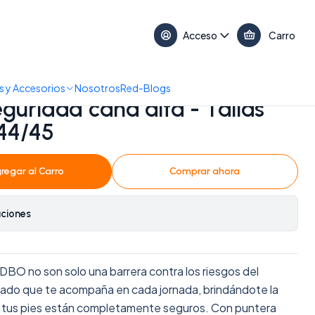
17:30 • 📞 +56 9 3730 2311
Acceso
Carro
/42/43/44/45
 y Accesorios
Nosotros
Red-Blogs
guridad caña alta - Tallas
44/45
regar al Carro
Comprar ahora
aciones
BO no son solo una barrera contra los riesgos del
aliado que te acompaña en cada jornada, brindándote la
e tus pies están completamente seguros. Con puntera