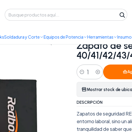
 despacho a domicilio o retiro en Oficina • Lun-Vie 09:30-14:00 / 15:00-
uctos
Calzado
Zapato de seguridad caña alta - Tallas 40/41
ks
Soldadura y Corte
Equipos de Potencia
Herramientas
Insumos
|
Zapato de se
40/41/42/43/
Ag
Cantidad
Mostrar stock de ubic
DESCRIPCIÓN
Zapatos de seguridad RED
entorno laboral, sino un 
tranquilidad de saber qu