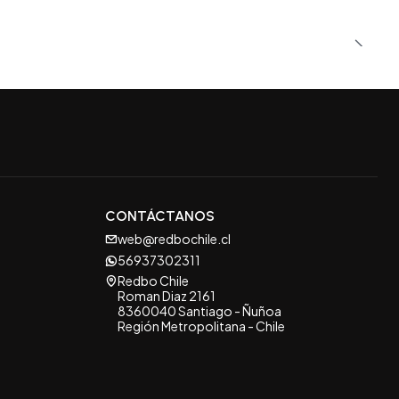
CONTÁCTANOS
web@redbochile.cl
56937302311
Redbo Chile
Roman Diaz 2161
8360040 Santiago - Ñuñoa
Región Metropolitana - Chile