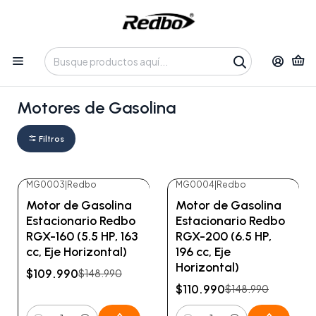
Tienda 100% Online con despacho a domicilio o retiro en
Oficina • Lun-Vie 09:30-14:00 / 15:00-17:30 • 📞 +56 9 3730 2311
Inicio
Productos
Equipos de Potencia
Motores de Gasolina
Motores de Gasolina
Filtros
MG0003
|
Redbo
MG0004
|
Redbo
-26%
OFF
-26%
OFF
Motor de Gasolina
Motor de Gasolina
Estacionario Redbo
Estacionario Redbo
RGX-160 (5.5 HP, 163
RGX-200 (6.5 HP,
cc, Eje Horizontal)
196 cc, Eje
Horizontal)
$109.990
$148.990
$110.990
$148.990