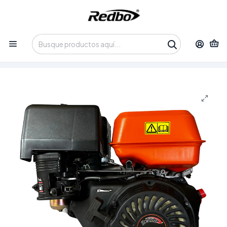
Tienda 100% Online con despacho a domicilio o retiro en
Oficina • Lun-Vie 09:30-14:00 / 15:00-17:30 • 📞 +56 9 3730 2311
Inicio
Productos
Equipos de Potencia
Motores de Gasolina
Motor de Gasolina Estacionario Redbo RGX-390 (13 HP, 389
cc, Eje Horizontal)