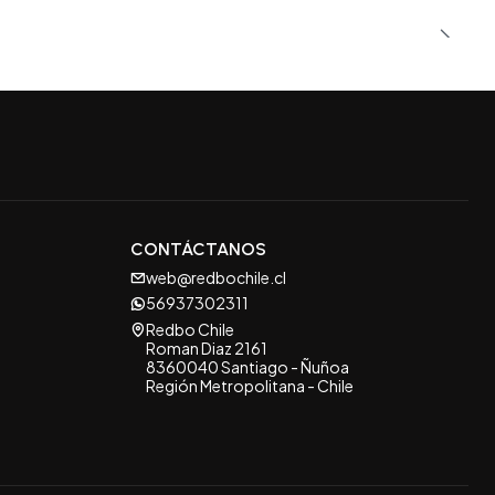
CONTÁCTANOS
web@redbochile.cl
56937302311
Redbo Chile
Roman Diaz 2161
8360040 Santiago - Ñuñoa
Región Metropolitana - Chile