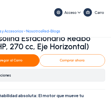
17:30 • 📞 +56 9 3730 2311
Acceso
Carro
X-270 (9 HP, 270 cc, Eje Horizontal)
 y Accesorios
Nosotros
Red-Blogs
olina Estacionario Redbo
, 270 cc, Eje Horizontal)
regar al Carro
Comprar ahora
aciones
fiabilidad absoluta: El motor que mueve tu