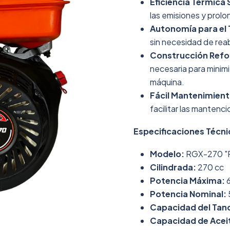
Eficiencia Térmica 
las emisiones y prolon
Autonomía para el 
sin necesidad de re
Construcción Refo
necesaria para minimi
máquina.
Fácil Mantenimient
facilitar las mantenc
Especificaciones Técni
Modelo:
RGX-270 "P
Cilindrada:
270 cc
Potencia Máxima:
6
Potencia Nominal:
Capacidad del Tan
Capacidad de Acei