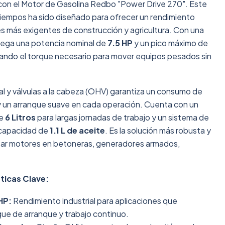
 con el Motor de Gasolina Redbo "Power Drive 270". Este
tiempos ha sido diseñado para ofrecer un rendimiento
es más exigentes de construcción y agricultura. Con una
trega una potencia nominal de
7.5 HP
y un pico máximo de
ndo el torque necesario para mover equipos pesados sin
al y válvulas a la cabeza (OHV) garantiza un consumo de
 un arranque suave en cada operación. Cuenta con un
de
6 Litros
para largas jornadas de trabajo y un sistema de
n capacidad de
1.1 L de aceite
. Es la solución más robusta y
ar motores en betoneras, generadores armados,
ticas Clave:
HP:
Rendimiento industrial para aplicaciones que
que de arranque y trabajo continuo.