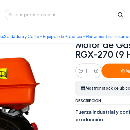
 despacho a domicilio o retiro en Oficina • Lun-Vie 09:30-14:00 / 15:00-
cia
Motores de Gasolina
Motor de Gasolina Estacionario Redbo RG
ks
Soldadura y Corte
Equipos de Potencia
Herramientas
Insumos
|
Motor de Gas
RGX-270 (9 HP
Ag
Cantidad
Mostrar stock de ubic
DESCRIPCIÓN
Fuerza industrial y con
producción