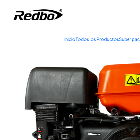
Tienda 100% Online con
Inicio
Productos
Equipos de Poten
Inicio
Todos los Productos
Super pac