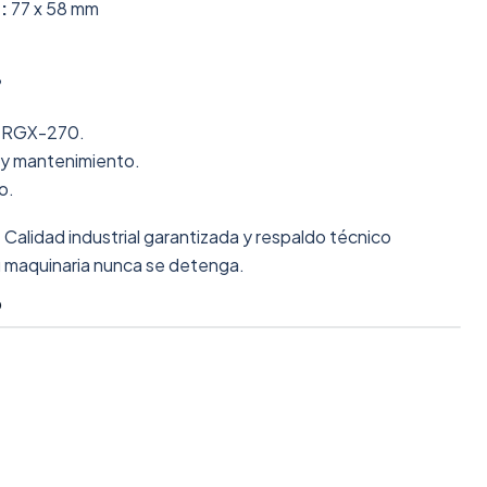
:
77 x 58 mm
?
a RGX-270.
 y mantenimiento.
o.
:
Calidad industrial garantizada y respaldo técnico
u maquinaria nunca se detenga.
O