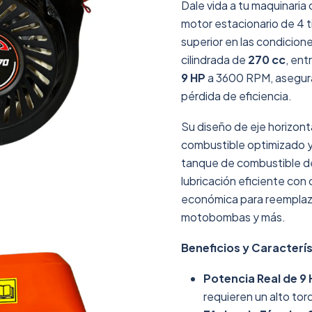
Dale vida a tu maquinaria
motor estacionario de 4 
superior en las condicion
cilindrada de
270 cc
, en
9 HP
a 3600 RPM, asegura
pérdida de eficiencia.
Su diseño de eje horizont
combustible optimizado y
tanque de combustible 
lubricación eficiente co
económica para reemplaz
motobombas y más.
Beneficios y Caracterís
Potencia Real de 9 
requieren un alto tor