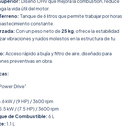
Superior:
Diseño OHV que mejora la combustión, reduce
ga la vida útil del motor.
Terreno:
Tanque de 6 litros que permite trabajar por horas
abastecimiento constante.
rzada:
Con un peso neto de
25 kg
, ofrece la estabilidad
zar vibraciones y ruidos molestos en la estructura de tu
o:
Acceso rápido a bujía y filtro de aire, diseñado para
iones preventivas en obra.
cas:
ower Drive"
.6 kW / (9 HP) / 3600 rpm
5.5 kW / (7.5 HP) / 3600 rpm
que de Combustible:
6 L
te:
1.1 L