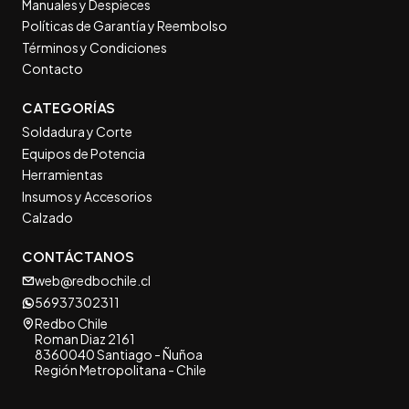
Manuales y Despieces
Políticas de Garantía y Reembolso
Términos y Condiciones
Contacto
CATEGORÍAS
Soldadura y Corte
Equipos de Potencia
Herramientas
Insumos y Accesorios
Calzado
CONTÁCTANOS
web@redbochile.cl
56937302311
Redbo Chile
Roman Diaz 2161
8360040 Santiago - Ñuñoa
Región Metropolitana - Chile