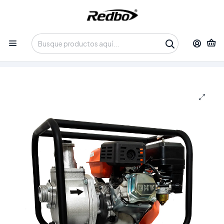
Tienda 100% Online con despacho a domicilio o retiro en
Oficina • Lun-Vie 09:30-14:00 / 15:00-17:30 • 📞 +56 9 3730 2311
Inicio
Productos
Equipos de Potencia
Bomba y Motobombas
Motobomba de Agua Bencinera Redbo WP-20 (2"
Pulgadas, 7.0 HP)