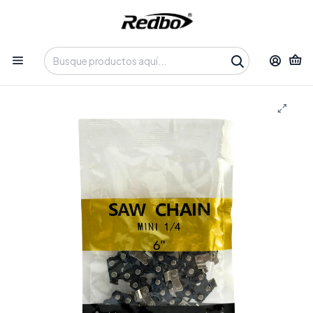
Tienda 100% Online con despacho a domicilio o retiro en
Oficina • Lun-Vie 09:30-14:00 / 15:00-17:30 • 📞 +56 9 3730 2311
Inicio
Productos
Cadena de Minisierra 6"