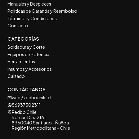
Manuales y Despieces
Políticas de Garantía y Reembolso
Términos y Condiciones
Contacto
CATEGORÍAS
Soldadura y Corte
Equipos de Potencia
Herramientas
Insumos y Accesorios
Calzado
CONTÁCTANOS
web@redbochile.cl
56937302311
Redbo Chile
Roman Diaz 2161
8360040 Santiago - Ñuñoa
Región Metropolitana - Chile