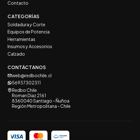
Contacto
CATEGORÍAS
Soldadura y Corte
Equipos de Potencia
Herramientas
Insumos y Accesorios
Calzado
CONTÁCTANOS
web@redbochile.cl
56937302311
Redbo Chile
Roman Diaz 2161
8360040 Santiago - Ñuñoa
Región Metropolitana - Chile