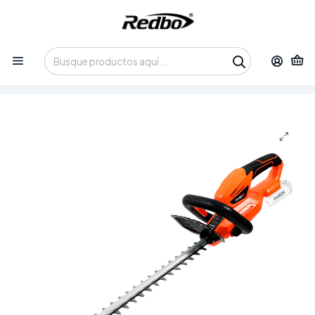
Tienda 100% Online con despacho a domicilio o retiro en
Oficina • Lun-Vie 09:30-14:00 / 15:00-17:30 • 📞 +56 9 3730 2311
Inicio
Productos
Herramientas
Herramientas Inalámbricas
Cortaseto Inalámbrico REDBO HT 18V-16+Cargador base y
Bateria 2.0 ah