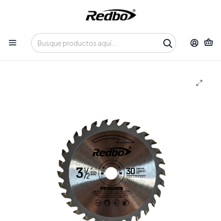
Tienda 100% Online con despacho a domicilio o retiro en
Oficina • Lun-Vie 09:30-14:00 / 15:00-17:30 • 📞 +56 9 3730 2311
Inicio
Productos
Disco sierra circular 3 1/2" 30 dientes REDBO