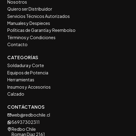
Nosotros
Quiero ser Distribuidor
Servicios Técnicos Autorizados
Manuales y Despieces
Políticas de Garantía y Reembolso
Términos y Condiciones
Contacto
CATEGORÍAS
Soldadura y Corte
Equipos de Potencia
Herramientas
Insumos y Accesorios
Calzado
CONTÁCTANOS
web@redbochile.cl
56937302311
Redbo Chile
Roman Diaz 2161