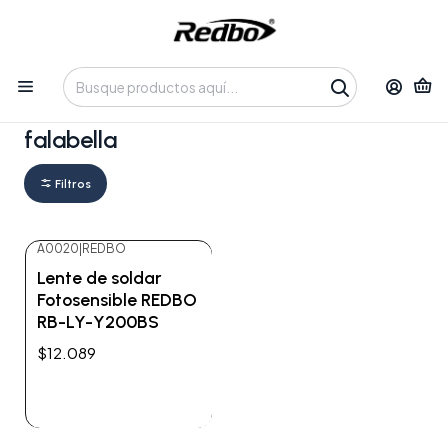
Tienda 100% Online con despacho a domicilio o retiro en
Oficina • Lun-Vie 09:30-14:00 / 15:00-17:30 • 📞 +56 9 3730 2311
Inicio
falabella
falabella
Filtros
A0020
|
REDBO
No disponible
Lente de soldar
Fotosensible REDBO
RB-LY-Y200BS
$12.089
Ver detalles