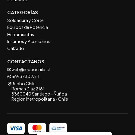
CATEGORÍAS
Soldadura y Corte
Equipos de Potencia
Herramientas
Insumos y Accesorios
Calzado
CONTÁCTANOS
web@redbochile.cl
56937302311
Redbo Chile
Roman Diaz 2161
8360040 Santiago - Ñuñoa
Región Metropolitana - Chile