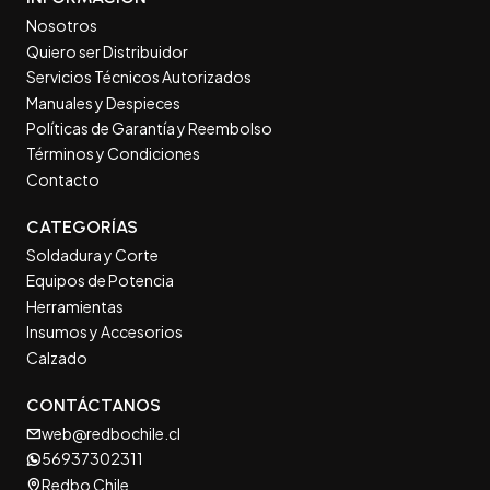
Nosotros
Quiero ser Distribuidor
Servicios Técnicos Autorizados
Manuales y Despieces
Políticas de Garantía y Reembolso
Términos y Condiciones
Contacto
CATEGORÍAS
Soldadura y Corte
Equipos de Potencia
Herramientas
Insumos y Accesorios
Calzado
CONTÁCTANOS
web@redbochile.cl
56937302311
Redbo Chile