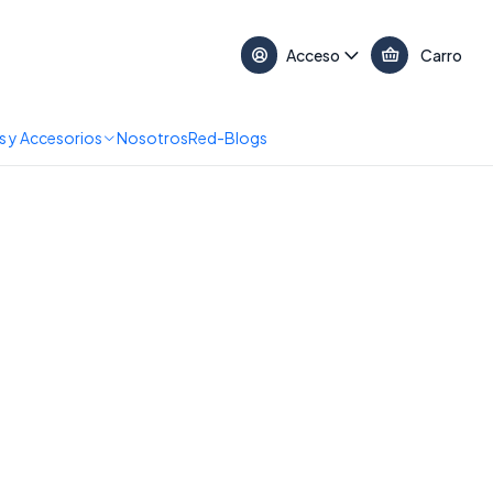
17:30 • 📞 +56 9 3730 2311
Acceso
Carro
 y Accesorios
Nosotros
Red-Blogs