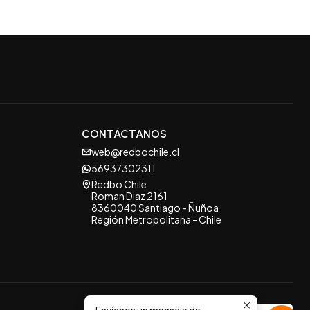
CONTÁCTANOS
web@redbochile.cl
56937302311
Redbo Chile
Roman Diaz 2161
8360040 Santiago - Ñuñoa
Región Metropolitana - Chile