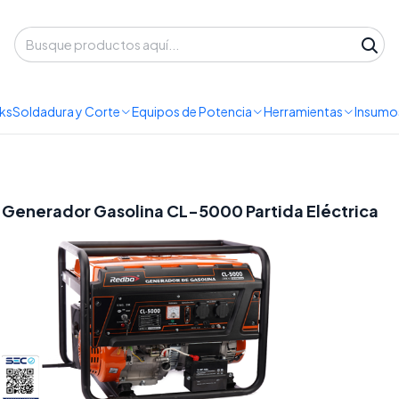
 despacho a domicilio o retiro en Oficina • Lun-Vie 09:30-14:00 / 15:00-
Inicio
Blog
Generadores
ks
Soldadura y Corte
Equipos de Potencia
Herramientas
Insumos
Generador Gasolina CL-5000 Partida Eléctrica