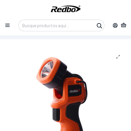
Tienda 100% Online con despacho a domicilio o retiro en
Oficina • Lun-Vie 09:30-14:00 / 15:00-17:30 • 📞 +56 9 3730 2311
Inicio
Productos
Herramientas
Herramientas Inalámbricas
Linterna Inalámbrica Redbo CT 21V-110 (Cabezal Giratorio
90°, 110 Lúmenes) (Solo Herramienta - Sin Batería)