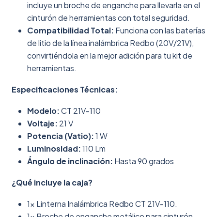
incluye un broche de enganche para llevarla en el
cinturón de herramientas con total seguridad.
Compatibilidad Total:
Funciona con las baterías
de litio de la línea inalámbrica Redbo (20V/21V),
convirtiéndola en la mejor adición para tu kit de
herramientas.
Especificaciones Técnicas:
Modelo:
CT 21V-110
Voltaje:
21 V
Potencia (Vatio):
1 W
Luminosidad:
110 Lm
Ángulo de inclinación:
Hasta 90 grados
¿Qué incluye la caja?
1x Linterna Inalámbrica Redbo CT 21V-110.
1x Broche de enganche metálico para cinturón.