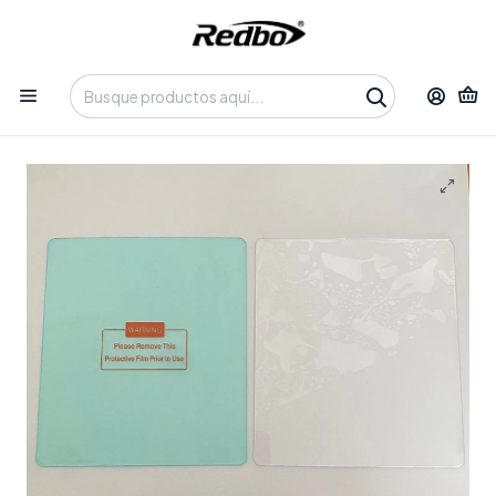
Tienda 100% Online con despacho a domicilio o retiro en
Oficina • Lun-Vie 09:30-14:00 / 15:00-17:30 • 📞 +56 9 3730 2311
Inicio
Productos
Soldadura y Corte
Máscaras de Soldar
Mica frontal mascara fotosensible 14x13