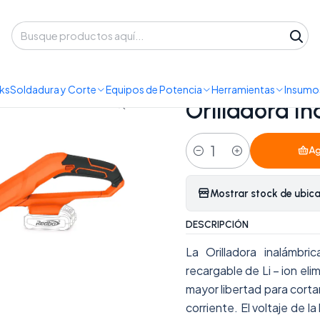
 despacho a domicilio o retiro en Oficina • Lun-Vie 09:30-14:00 / 15:00-
Inicio
Orilladora Inalámbrica REDBO GT 18V-250
ks
Soldadura y Corte
Equipos de Potencia
Herramientas
Insumos
|
Orilladora I
Ag
Cantidad
Mostrar stock de ubic
DESCRIPCIÓN
La Orilladora inalámbr
recargable de Li – ion eli
mayor libertad para cort
corriente. El voltaje de 