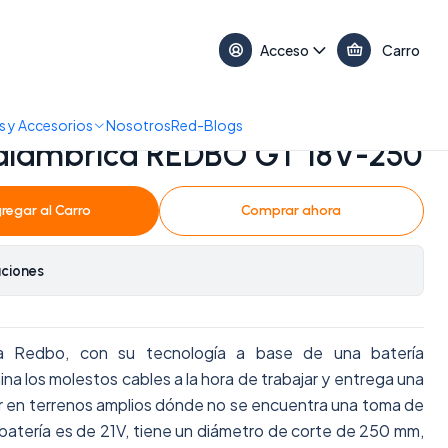
17:30 • 📞 +56 9 3730 2311
Acceso
Carro
 y Accesorios
Nosotros
Red-Blogs
nalámbrica REDBO GT 18V-250
regar al Carro
Comprar ahora
aciones
ica Redbo, con su tecnología a base de una batería
mina los molestos cables a la hora de trabajar y entrega una
ar en terrenos amplios dónde no se encuentra una toma de
la batería es de 21V, tiene un diámetro de corte de 250 mm,