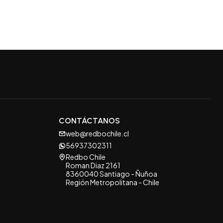
CONTÁCTANOS
web@redbochile.cl
56937302311
Redbo Chile
Roman Diaz 2161
8360040 Santiago - Ñuñoa
Región Metropolitana - Chile