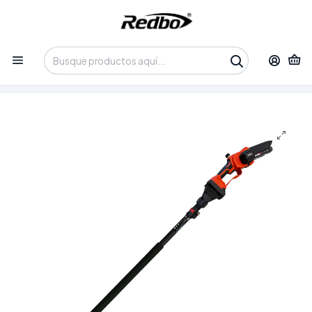
Tienda 100% Online con despacho a domicilio o retiro en
Oficina • Lun-Vie 09:30-14:00 / 15:00-17:30 • 📞 +56 9 3730 2311
Inicio
Productos
Herramientas
Herramientas Inalámbricas
Kit de Jardinería Profesional 3-en-1 Redbo: Tijera de Poda +
Mini Sierra + Barra Telescópica (20V, Motor Brushless)