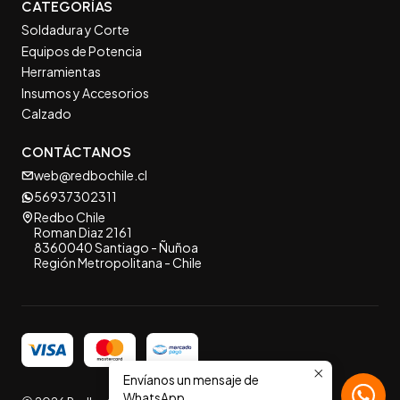
CATEGORÍAS
Soldadura y Corte
Equipos de Potencia
Herramientas
Insumos y Accesorios
Calzado
CONTÁCTANOS
web@redbochile.cl
56937302311
Redbo Chile
Roman Diaz 2161
8360040 Santiago - Ñuñoa
Región Metropolitana - Chile
Envíanos un mensaje de
WhatsApp