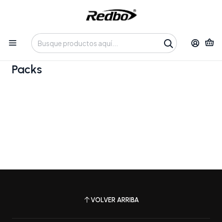
Tienda 100% Online con despacho a domicilio o retiro en
Oficina • Lun-Vie 09:30-14:00 / 15:00-17:30 • 📞 +56 9 3730 2311
Inicio
Blog
Packs
Packs
VOLVER ARRIBA