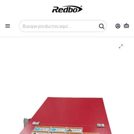
Tienda 100% Online con despacho a domicilio o retiro en
Oficina • Lun-Vie 09:30-14:00 / 15:00-17:30 • 📞 +56 9 3730 2311
Inicio
Soldadora Laser REDBO