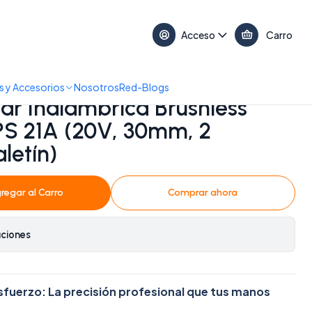
17:30 • 📞 +56 9 3730 2311
Acceso
Carro
-UPS 21A (20V, 30mm, 2 Baterías + Maletín)
 y Accesorios
Nosotros
Red-Blogs
dar Inalámbrica Brushless
S 21A (20V, 30mm, 2
letín)
regar al Carro
Comprar ahora
aciones
sfuerzo: La precisión profesional que tus manos