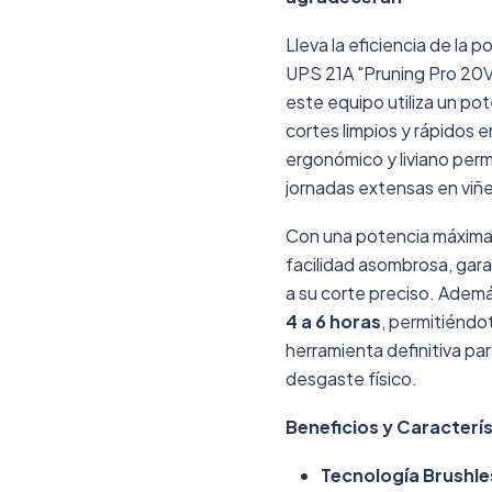
Lleva la eficiencia de la 
UPS 21A "Pruning Pro 20V"
este equipo utiliza un po
cortes limpios y rápidos 
ergonómico y liviano perm
jornadas extensas en viñe
Con una potencia máxim
facilidad asombrosa, gara
a su corte preciso. Adem
4 a 6 horas
, permitiéndo
herramienta definitiva pa
desgaste físico.
Beneficios y Caracterís
Tecnología Brushle