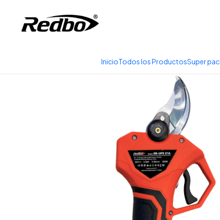
Tienda 100% Online con
Inicio
Productos
Herramientas
Herramie
Inicio
Todos los Productos
Super pac