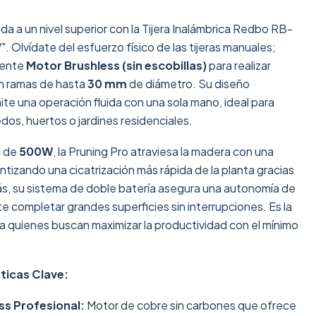
poda a un nivel superior con la Tijera Inalámbrica Redbo RB-
. Olvídate del esfuerzo físico de las tijeras manuales;
tente
Motor Brushless (sin escobillas)
para realizar
en ramas de hasta
30 mm
de diámetro. Su diseño
ite una operación fluida con una sola mano, ideal para
dos, huertos o jardines residenciales.
a de
500W
, la Pruning Pro atraviesa la madera con una
ntizando una cicatrización más rápida de la planta gracias
ás, su sistema de doble batería asegura una autonomía de
te completar grandes superficies sin interrupciones. Es la
ra quienes buscan maximizar la productividad con el mínimo
ticas Clave:
ss Profesional:
Motor de cobre sin carbones que ofrece