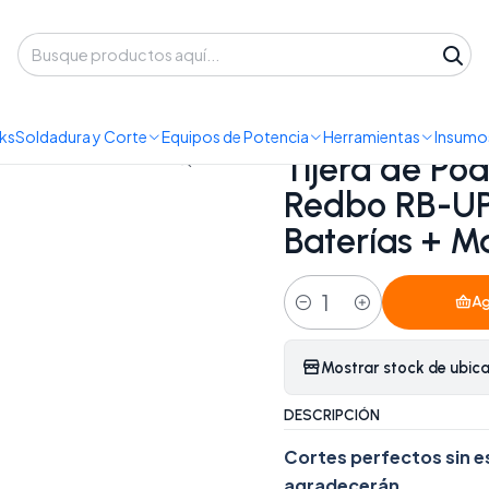
 despacho a domicilio o retiro en Oficina • Lun-Vie 09:30-14:00 / 15:00-
ntas Inalámbricas
Tijera de Podar Inalámbrica Brushless Redbo RB
ks
Soldadura y Corte
Equipos de Potencia
Herramientas
Insumos
|
Tijera de Po
Redbo RB-UP
Baterías + Ma
Ag
Cantidad
Mostrar stock de ubic
DESCRIPCIÓN
Cortes perfectos sin e
agradecerán