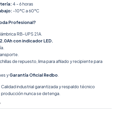
tería:
4 - 6 horas
abajo:
-10°C a 60°C
Poda Profesional?
nalámbrica RB-UPS 21A.
 2.0Ah con indicador LED.
ía.
transporte.
hillas de repuesto, lima para afilado y recipiente para
nes y
Garantía Oficial Redbo
.
:
Calidad industrial garantizada y respaldo técnico
u producción nunca se detenga.
O