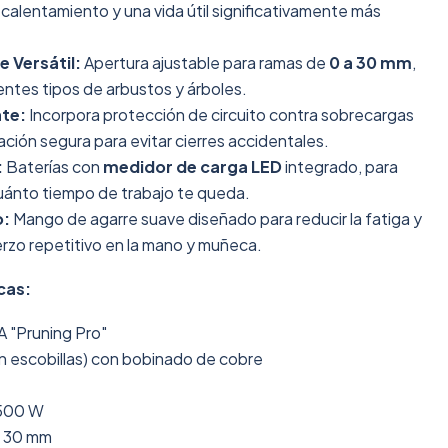
calentamiento y una vida útil significativamente más
 Versátil:
Apertura ajustable para ramas de
0 a 30 mm
,
ntes tipos de arbustos y árboles.
nte:
Incorpora protección de circuito contra sobrecargas
ación segura para evitar cierres accidentales.
:
Baterías con
medidor de carga LED
integrado, para
uánto tiempo de trabajo te queda.
o:
Mango de agarre suave diseñado para reducir la fatiga y
erzo repetitivo en la mano y muñeca.
cas:
 "Pruning Pro"
n escobillas) con bobinado de cobre
500 W
- 30 mm