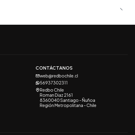
CONTÁCTANOS
web@redbochile.cl
56937302311
Redbo Chile
Roman Diaz 2161
8360040 Santiago - Ñuñoa
Región Metropolitana - Chile