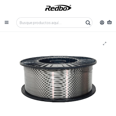
Tienda 100% Online con despacho a domicilio o retiro en
Oficina • Lun-Vie 09:30-14:00 / 15:00-17:30 • 📞 +56 9 3730 2311
Inicio
Productos
Insumos y Accesorios
Alambres para Soldaduras
Alambre FLUX E71T 0.9 mm 15KG