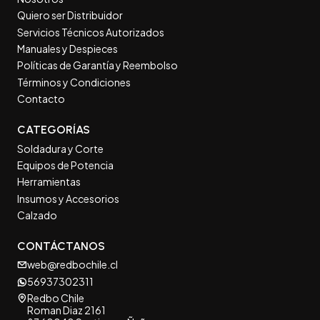
Quiero ser Distribuidor
Servicios Técnicos Autorizados
Manuales y Despieces
Políticas de Garantía y Reembolso
Términos y Condiciones
Contacto
CATEGORÍAS
Soldadura y Corte
Equipos de Potencia
Herramientas
Insumos y Accesorios
Calzado
CONTÁCTANOS
web@redbochile.cl
56937302311
Redbo Chile
Roman Diaz 2161