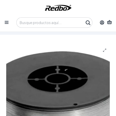
Tienda 100% Online con despacho a domicilio o retiro en
Oficina • Lun-Vie 09:30-14:00 / 15:00-17:30 • 📞 +56 9 3730 2311
Inicio
Productos
Insumos y Accesorios
Alambres para Soldaduras
Alambre de Soldadura FLUX E71T-GS Redbo (Sin Gas,
0.8mm, 1KG)