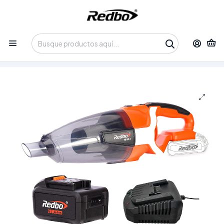
Tienda 100% Online con despacho a domicilio o retiro en
Oficina • Lun-Vie 09:30-14:00 / 15:00-17:30 • 📞 +56 9 3730 2311
Inicio
Productos
Herramientas
Herramientas Inalámbricas
Pack Aspiradora de Mano Inalámbrica Redbo VC 18V-6 (21V)
+ Batería y Cargador