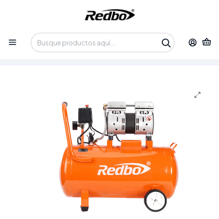
Tienda 100% Online con despacho a domicilio o retiro en
Oficina • Lun-Vie 09:30-14:00 / 15:00-17:30 • 📞 +56 9 3730 2311
Inicio
Productos
Equipos de Potencia
Compresores de Aire
Compresor de Aire Silencioso Redbo OA 550-50L (1 HP, 50
Litros, 110 PSI)