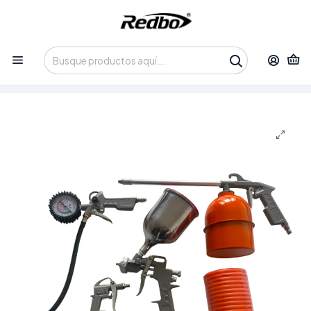
Tienda 100% Online con despacho a domicilio o retiro en
Oficina • Lun-Vie 09:30-14:00 / 15:00-17:30 • 📞 +56 9 3730 2311
Inicio
Productos
Equipos de Potencia
Compresores de Aire
Kit Neumático de Accesorios para Compresor 5 Piezas
(Pintar, Inflar, Soplar y Lavar)