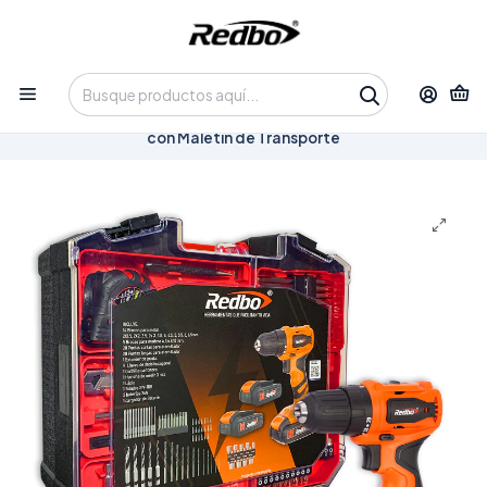
Tienda 100% Online con despacho a domicilio o retiro en
Oficina • Lun-Vie 09:30-14:00 / 15:00-17:30 • 📞 +56 9 3730 2311
Inicio
Productos
Herramientas
Herramientas Inalámbricas
Kit Taladro Inalámbrico CD 21V-10B + 2 Baterías BA 21V-2.0
Ah + Cargador de Base BC 21.5 -2.4A + Brocas y Accesorios
con Maletín de Transporte