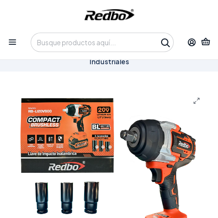
Tienda 100% Online con despacho a domicilio o retiro en
Oficina • Lun-Vie 09:30-14:00 / 15:00-17:30 • 📞 +56 9 3730 2311
Inicio
Productos
Herramientas
Herramientas Inalámbricas
Llave de Impacto Inalámbrica Redbo 20V Brushless (RB-
LI20V800) 800 N.m 1/2" + 2 Baterías 4.0Ah y Dados
Industriales