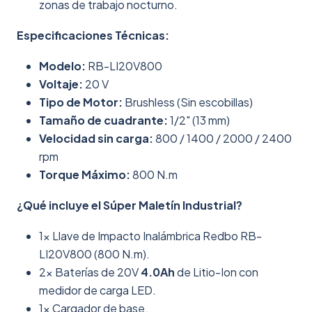
zonas de trabajo nocturno.
Especificaciones Técnicas:
Modelo:
RB-LI20V800
Voltaje:
20 V
Tipo de Motor:
Brushless (Sin escobillas)
Tamaño de cuadrante:
1/2" (13 mm)
Velocidad sin carga:
800 / 1400 / 2000 / 2400
rpm
Torque Máximo:
800 N.m
¿Qué incluye el Súper Maletín Industrial?
1x Llave de Impacto Inalámbrica Redbo RB-
LI20V800 (800 N.m).
2x Baterías de 20V
4.0Ah
de Litio-Ion con
medidor de carga LED.
1x Cargador de base.