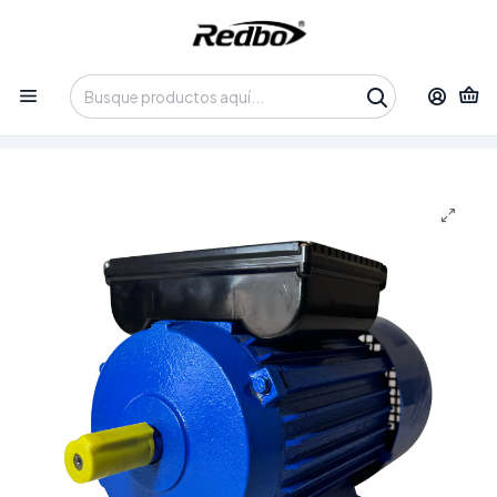
Tienda 100% Online con despacho a domicilio o retiro en
Oficina • Lun-Vie 09:30-14:00 / 15:00-17:30 • 📞 +56 9 3730 2311
Inicio
Productos
Maquinaria y Equipos
Motores Eléctricos
Motor Eléctrico Monofásico Redbo RBL-100L-4-2.2 (2.2
kW / 3 HP, 1400 RPM, 220V)