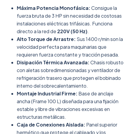
Máxima Potencia Monofásica:
Consigue la
fuerza bruta de 3 HP sin necesidad de costosas
instalaciones eléctricas trifásicas. Funciona
directo a la red de
220V (50 Hz)
.
Alto Torque de Arrastre:
Sus 1400 r/min son la
velocidad perfecta para maquinarias que
requieren fuerza constante y tracción pesada.
Disipación Térmica Avanzada:
Chasis robusto
con aletas sobredimensionadas y ventilador de
refrigeración trasero que protegen el bobinado
interno del sobrecalentamiento.
Montaje Industrial Firme:
Base de anclaje
ancha (Frame 100 L) diseñada para una fijación
estable y libre de vibraciones excesivas en
estructuras metálicas.
Caja de Conexiones Aislada:
Panel superior
hermético que protege el cableado y los