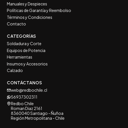
Manuales y Despieces
Políticas de Garantía y Reembolso
Términos y Condiciones
Contacto
CATEGORÍAS
Soldadura y Corte
Equipos de Potencia
Herramientas
Insumos y Accesorios
Calzado
CONTÁCTANOS
web@redbochile.cl
56937302311
Redbo Chile
Roman Diaz 2161
8360040 Santiago - Ñuñoa
Región Metropolitana - Chile