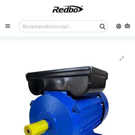
Tienda 100% Online con despacho a domicilio o retiro en
Oficina • Lun-Vie 09:30-14:00 / 15:00-17:30 • 📞 +56 9 3730 2311
Inicio
Productos
Maquinaria y Equipos
Motores Eléctricos
Motor Eléctrico Monofásico Redbo RBL-90L-4-1.5 (1.5 kW
/ 2 HP, 1400 RPM, 220V)