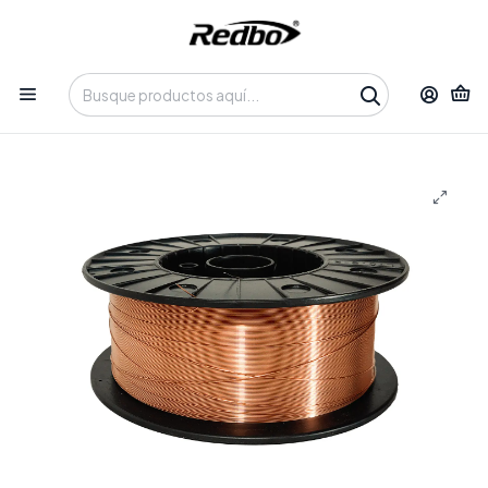
Tienda 100% Online con despacho a domicilio o retiro en
Oficina • Lun-Vie 09:30-14:00 / 15:00-17:30 • 📞 +56 9 3730 2311
Inicio
Productos
Insumos y Accesorios
Alambres para Soldaduras
Alambre Sólido ER70S 1.2mm 15KG