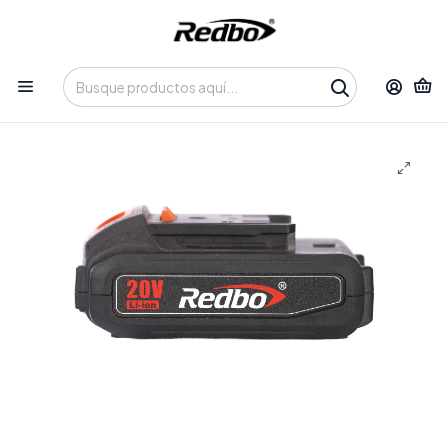
Tienda 100% Online con despacho a domicilio o retiro en
Oficina • Lun-Vie 09:30-14:00 / 15:00-17:30 • 📞 +56 9 3730 2311
Inicio
Productos
Insumos y Accesorios
Baterías y Cargadores
Batería REDBO BA 21V-2.0Ah