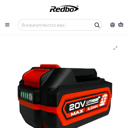
Tienda 100% Online con despacho a domicilio o retiro en
Oficina • Lun-Vie 09:30-14:00 / 15:00-17:30 • 📞 +56 9 3730 2311
Inicio
Productos
Insumos y Accesorios
Baterías y Cargadores
Nueva batería RB-BA 4.0 Ah REDBO