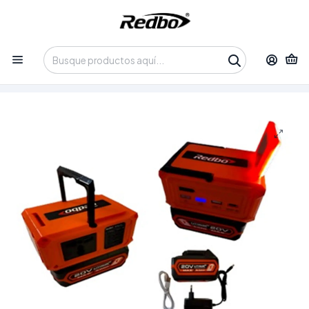
Tienda 100% Online con despacho a domicilio o retiro en
Oficina • Lun-Vie 09:30-14:00 / 15:00-17:30 • 📞 +56 9 3730 2311
Inicio
Productos
Insumos y Accesorios
Baterías y Cargadores
Inversor de Corriente Portátil Redbo RB-INCO150 20V
(150W, USB + Tipo-C + 220V)