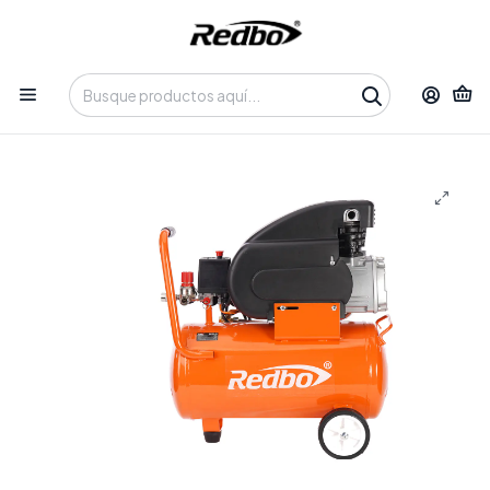
Tienda 100% Online con despacho a domicilio o retiro en
Oficina • Lun-Vie 09:30-14:00 / 15:00-17:30 • 📞 +56 9 3730 2311
Inicio
Productos
Equipos de Potencia
Compresores de Aire
Compresor de Aire REDBO DA 1300-25L