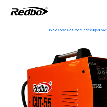
Tienda 100% Online con
Inicio
Productos
Soldadura y Corte
Cortad
Inicio
Todos los Productos
Super pac