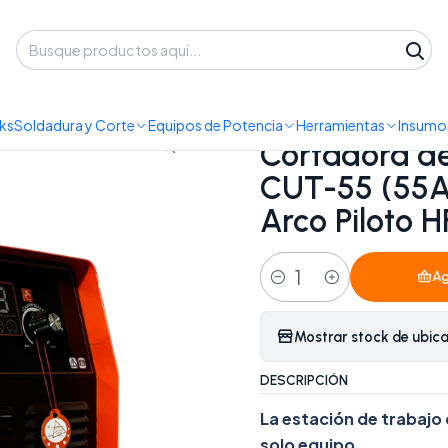
 despacho a domicilio o retiro en Oficina • Lun-Vie 09:30-14:00 / 15:00-
oras de Plasma
Cortadora de Plasma y Soldadora Redbo CUT-55 (5
ks
Soldadura y Corte
Equipos de Potencia
Herramientas
Insumos
|
Cortadora d
CUT-55 (55A
Arco Piloto H
Ag
Cantidad
Mostrar stock de ubic
DESCRIPCIÓN
La estación de trabajo 
solo equipo