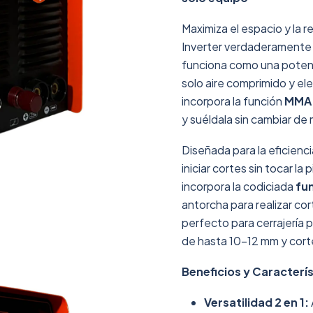
Maximiza el espacio y la 
Inverter verdaderamente v
funciona como una pote
solo aire comprimido y el
incorpora la función
MMA
y suéldala sin cambiar de
Diseñada para la eficienc
iniciar cortes sin tocar l
incorpora la codiciada
fu
antorcha para realizar cor
perfecto para cerrajería 
de hasta 10-12 mm y cort
Beneficios y Caracterís
Versatilidad 2 en 1: