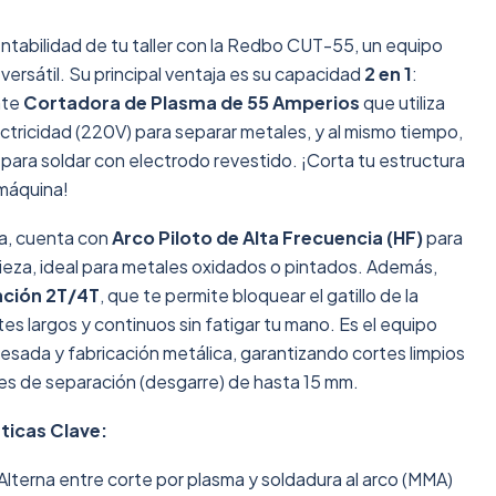
rentabilidad de tu taller con la Redbo CUT-55, un equipo
ersátil. Su principal ventaja es su capacidad
2 en 1
:
nte
Cortadora de Plasma de 55 Amperios
que utiliza
ectricidad (220V) para separar metales, y al mismo tiempo,
para soldar con electrodo revestido. ¡Corta tu estructura
 máquina!
ia, cuenta con
Arco Piloto de Alta Frecuencia (HF)
para
a pieza, ideal para metales oxidados o pintados. Además,
nción 2T/4T
, que te permite bloquear el gatillo de la
tes largos y continuos sin fatigar tu mano. Es el equipo
pesada y fabricación metálica, garantizando cortes limpios
es de separación (desgarre) de hasta 15 mm.
ticas Clave:
Alterna entre corte por plasma y soldadura al arco (MMA)