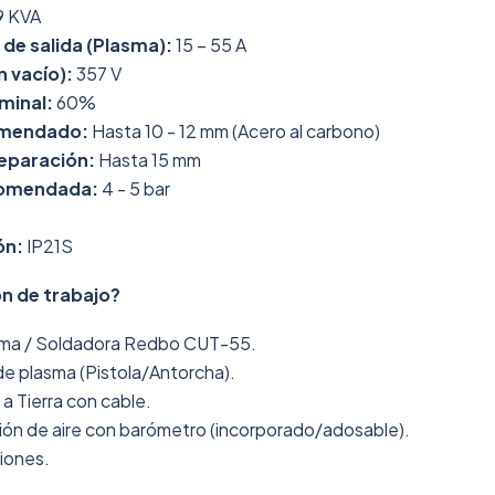
9 KVA
de salida (Plasma):
15 – 55 A
n vacío):
357 V
minal:
60%
omendado:
Hasta 10 - 12 mm (Acero al carbono)
eparación:
Hasta 15 mm
ecomendada:
4 - 5 bar
ón:
IP21S
ón de trabajo?
sma / Soldadora Redbo CUT-55.
de plasma (Pistola/Antorcha).
a Tierra con cable.
ión de aire con barómetro (incorporado/adosable).
ciones.