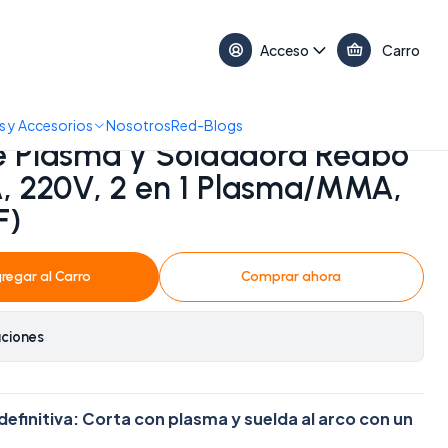
17:30 • 📞 +56 9 3730 2311
Acceso
Carro
5A, 220V, 2 en 1 Plasma/MMA, Arco Piloto HF)
 y Accesorios
Nosotros
Red-Blogs
e Plasma y Soldadora Redbo
, 220V, 2 en 1 Plasma/MMA,
F)
regar al Carro
Comprar ahora
aciones
definitiva: Corta con plasma y suelda al arco con un