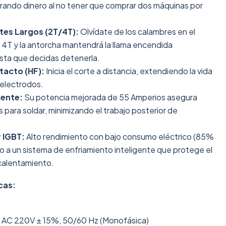
rrando dinero al no tener que comprar dos máquinas por
es Largos (2T/4T):
Olvídate de los calambres en el
 4T y la antorcha mantendrá la llama encendida
ta que decidas detenerla.
tacto (HF):
Inicia el corte a distancia, extendiendo la vida
y electrodos.
iente:
Su potencia mejorada de 55 Amperios asegura
s para soldar, minimizando el trabajo posterior de
 IGBT:
Alto rendimiento con bajo consumo eléctrico (85%
o a un sistema de enfriamiento inteligente que protege el
calentamiento.
cas:
AC 220V ± 15%, 50/60 Hz (Monofásica)