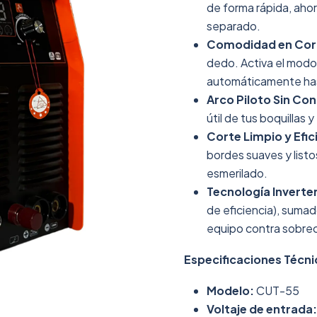
de forma rápida, aho
separado.
Comodidad en Cort
dedo. Activa el modo
automáticamente has
Arco Piloto Sin Con
útil de tus boquillas 
Corte Limpio y Efic
bordes suaves y listo
esmerilado.
Tecnología Inverter
de eficiencia), sumad
equipo contra sobre
Especificaciones Técni
Modelo:
CUT-55
Voltaje de entrada: