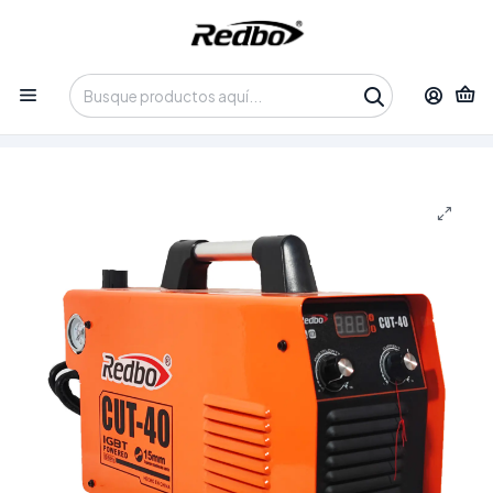
Tienda 100% Online con despacho a domicilio o retiro en
Oficina • Lun-Vie 09:30-14:00 / 15:00-17:30 • 📞 +56 9 3730 2311
Inicio
Productos
Soldadura y Corte
Cortadoras de Plasma
Cortadora de Plasma Inverter Redbo CUT-40 (40A, 220V,
Arco Piloto HF)