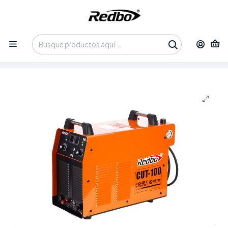
Tienda 100% Online con despacho a domicilio o retiro en
Oficina • Lun-Vie 09:30-14:00 / 15:00-17:30 • 📞 +56 9 3730 2311
Inicio
Productos
Soldadura y Corte
Cortadoras de Plasma
Cortadora de Plasma Industrial Trifásica Redbo CUT-100
(100A, 380V, Gatillo 2T/4T)