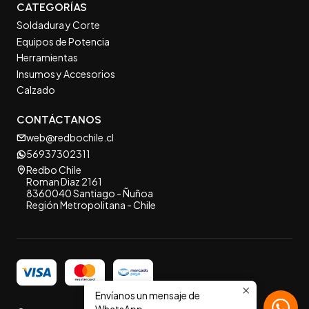
CATEGORÍAS
Soldadura y Corte
Equipos de Potencia
Herramientas
Insumos y Accesorios
Calzado
CONTÁCTANOS
web@redbochile.cl
56937302311
Redbo Chile
Roman Diaz 2161
8360040 Santiago - Ñuñoa
Región Metropolitana - Chile
Envíanos un mensaje de