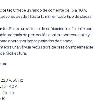
Corte:
Ofrece un rango de corriente de 15 a 40 A,
spesores desde 1 hasta 15 mm en todo tipo de placas
ente:
Posee un sistema de enfriamiento eficiente con
table, además de protección contra sobrecorriente y
ara operar por largos períodos de tiempo.
ntegra una válvula reguladora de presión impermeable
de fácil lectura.
cas:
220 V, 50 Hz
:
15 - 40 A
 - 15 mm
0 %