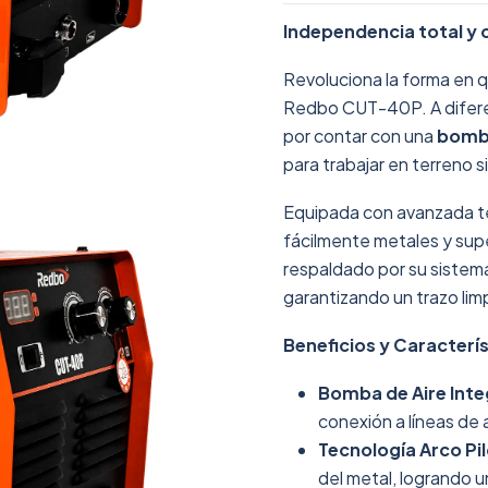
Independencia total y 
Revoluciona la forma en q
Redbo CUT-40P. A diferen
por contar con una
bomba
para trabajar en terreno
Equipada con avanzada te
fácilmente metales y supe
respaldado por su sistema
garantizando un trazo limp
Beneficios y Caracterís
Bomba de Aire Inte
conexión a líneas de 
Tecnología Arco Pi
del metal, logrando un