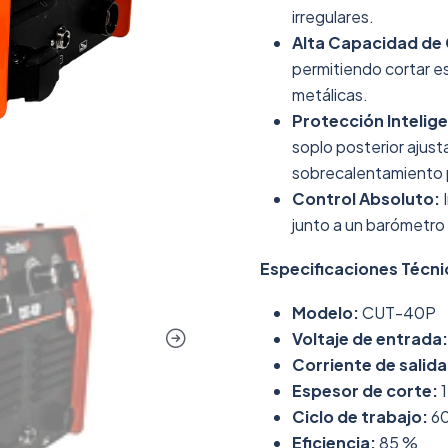
irregulares.
Alta Capacidad de 
permitiendo cortar e
metálicas.
Protección Intelig
soplo posterior ajus
sobrecalentamiento p
Control Absoluto:
I
junto a un barómetro 
Especificaciones Técni
Modelo:
CUT-40P
Voltaje de entrada:
Corriente de salida
Espesor de corte:
1
Ciclo de trabajo:
6
Eficiencia:
85 %