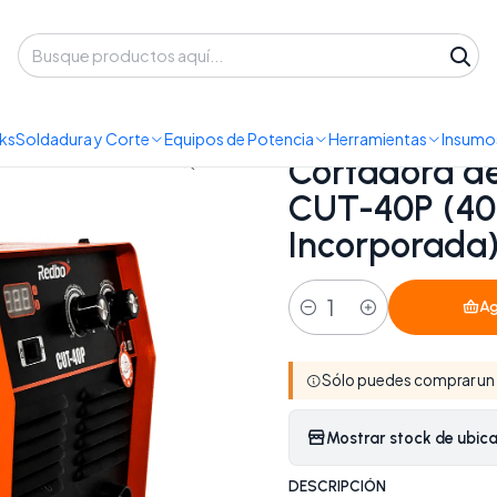
 despacho a domicilio o retiro en Oficina • Lun-Vie 09:30-14:00 / 15:00-
doras de Plasma
Cortadora de Plasma Inverter Redbo CUT-40P (40
ks
Soldadura y Corte
Equipos de Potencia
Herramientas
Insumos
|
Cortadora de
CUT-40P (40A
Incorporada
Ag
Cantidad
Sólo puedes comprar un
Mostrar stock de ubic
DESCRIPCIÓN