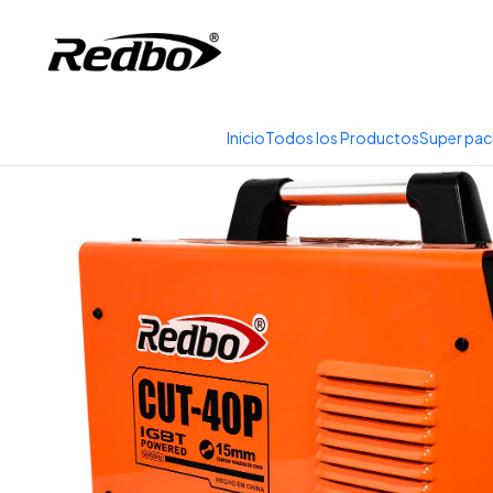
Tienda 100% Online con
Inicio
Productos
Soldadura y Corte
Corta
Inicio
Todos los Productos
Super pac