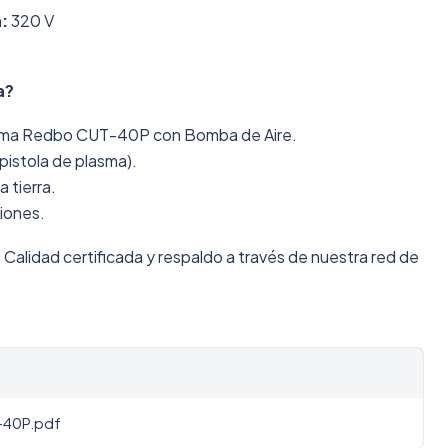
a:
320 V
a?
asma Redbo CUT-40P con Bomba de Aire.
pistola de plasma).
 tierra.
ciones.
:
Calidad certificada y respaldo a través de nuestra red de
-40P.pdf