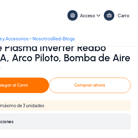
17:30 • 📞 +56 9 3730 2311
Acceso
Carro
A, Arco Piloto, Bomba de Aire Incorporada)
 y Accesorios
Nosotros
Red-Blogs
 Plasma Inverter Redbo
, Arco Piloto, Bomba de Aire
)
regar al Carro
Comprar ahora
 máximo de 3 unidades
aciones