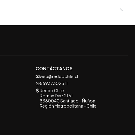
CONTÁCTANOS
web@redbochile.cl
56937302311
Redbo Chile
Roman Diaz 2161
8360040 Santiago - Ñuñoa
Región Metropolitana - Chile