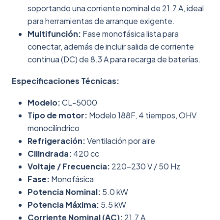
soportando una corriente nominal de 21.7 A, ideal
para herramientas de arranque exigente.
Multifunción:
Fase monofásica lista para
conectar, además de incluir salida de corriente
continua (DC) de 8.3 A para recarga de baterías.
Especificaciones Técnicas:
Modelo:
CL-5000
Tipo de motor:
Modelo 188F, 4 tiempos, OHV
monocilíndrico
Refrigeración:
Ventilación por aire
Cilindrada:
420 cc
Voltaje / Frecuencia:
220–230 V / 50 Hz
Fase:
Monofásica
Potencia Nominal:
5.0 kW
Potencia Máxima:
5.5 kW
Corriente Nominal (AC):
21.7 A