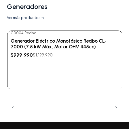
Generadores
Ver más productos
G0004
|
Redbo
-17%
OFF
Generador Eléctrico Monofásico Redbo CL-
No disponible
7000 (7.5 kW Máx, Motor OHV 445cc)
$999.990
$1.199.990
Ver detalles