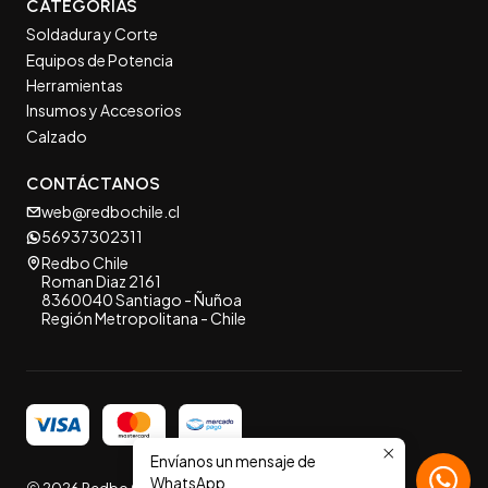
CATEGORÍAS
Soldadura y Corte
Equipos de Potencia
Herramientas
Insumos y Accesorios
Calzado
CONTÁCTANOS
web@redbochile.cl
56937302311
Redbo Chile
Roman Diaz 2161
8360040 Santiago - Ñuñoa
Región Metropolitana - Chile
Envíanos un mensaje de
WhatsApp
2026 Redbo Chile.