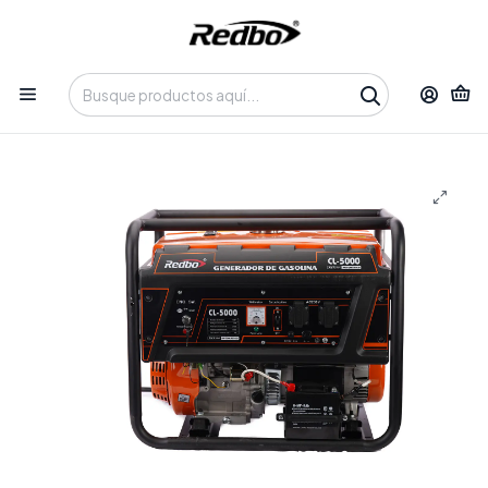
Tienda 100% Online con despacho a domicilio o retiro en
Oficina • Lun-Vie 09:30-14:00 / 15:00-17:30 • 📞 +56 9 3730 2311
Inicio
Productos
Equipos de Potencia
Generadores
Generador Eléctrico Monofásico Redbo CL-5000 (5.5 kW
Máx, Motor OHV 420cc)