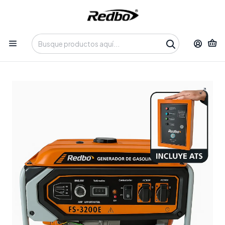
Tienda 100% Online con despacho a domicilio o retiro en
Oficina • Lun-Vie 09:30-14:00 / 15:00-17:30 • 📞 +56 9 3730 2311
Inicio
Productos
Equipos de Potencia
Generadores
Generador a Gasolina Redbo FS-3200E "Power Guard
3000" (3.0 kW, Partida Eléctrica + Sistema ATS)