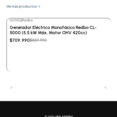
Ver más productos
G0002
|
Redbo
-17%
OFF
Generador Eléctrico Monofásico Redbo CL-
No disponible
5000 (5.5 kW Máx, Motor OHV 420cc)
$709.990
$859.990
Ver detalles
VOLVER ARRIBA