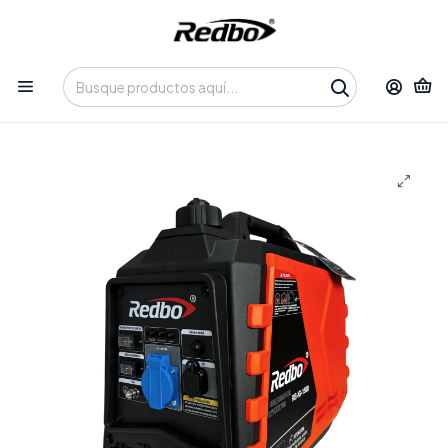
Tienda 100% Online con despacho a domicilio o retiro en
Oficina • Lun-Vie 09:30-14:00 / 15:00-17:30 • 📞 +56 9 3730 2311
Inicio
Productos
Equipos de Potencia
Generadores
Generador Inverter Redbo RB-IG-1500 "Inverter Pro 1500"
(1.5 kW, Silencioso, Apto para Electrónica)